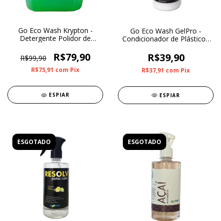
Go Eco Wash Krypton -
Go Eco Wash GelPro -
Detergente Polidor de
Condicionador de Plásticos
Metais 05L
e Borrachas 500ml
R$79,90
R$39,90
R$99,90
R$75,91
com
Pix
R$37,91
com
Pix
ESPIAR
ESPIAR
ESGOTADO
ESGOTADO