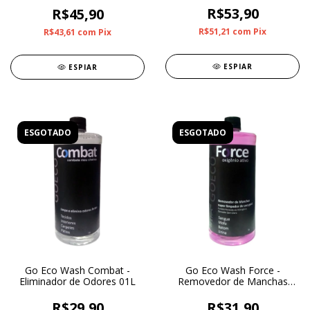
R$53,90
R$45,90
R$51,21
com
Pix
R$43,61
com
Pix
ESPIAR
ESPIAR
ESGOTADO
ESGOTADO
Go Eco Wash Combat -
Go Eco Wash Force -
Eliminador de Odores 01L
Removedor de Manchas
01L
R$29,90
R$31,90