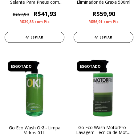
Selante Para Pneus com
Eliminador de Graxa 500ml
SiO2 500ml
R$41,93
R$59,90
R$59,90
R$39,83
com
Pix
R$56,91
com
Pix
ESPIAR
ESPIAR
ESGOTADO
ESGOTADO
Go Eco Wash MotorPro -
Go Eco Wash OK! - Limpa
Lavagem Técnica de Motor
Vidros 01L
01L