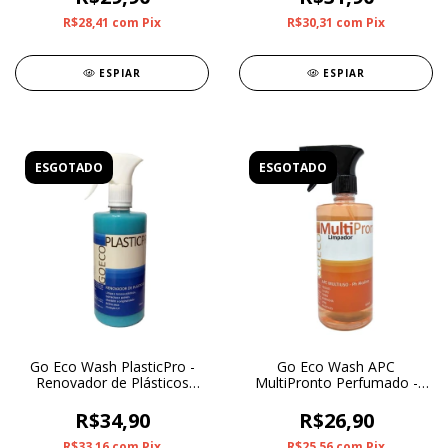
R$28,41
com
Pix
R$30,31
com
Pix
ESPIAR
ESPIAR
ESGOTADO
ESGOTADO
Go Eco Wash PlasticPro -
Go Eco Wash APC
Renovador de Plásticos
MultiPronto Perfumado -
Interno 500ml
Limpador Multiuso 500ml
R$34,90
R$26,90
R$33,16
com
Pix
R$25,56
com
Pix