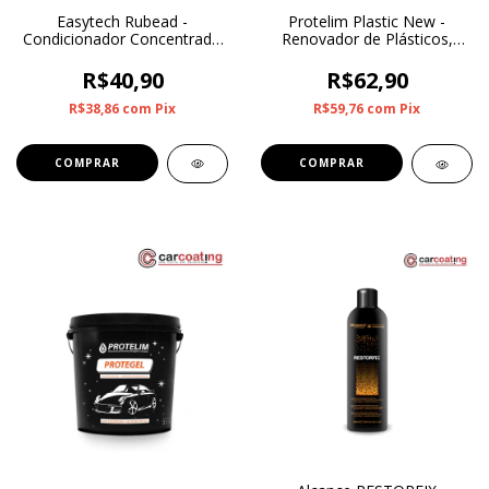
Easytech Rubead -
Protelim Plastic New -
Condicionador Concentrado
Renovador de Plásticos,
de Plásticos e Borrachas
borrachas e Vinis 500g
500ml
R$40,90
R$62,90
R$38,86
com
Pix
R$59,76
com
Pix