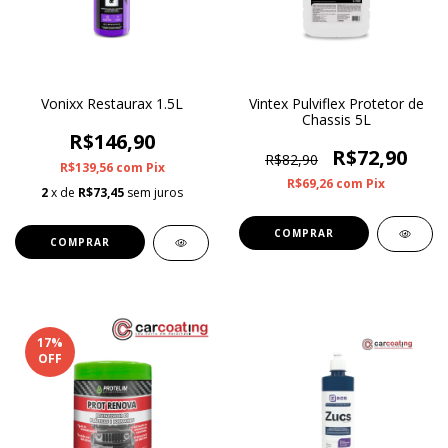
Vonixx Restaurax 1.5L
Vintex Pulviflex Protetor de
Chassis 5L
R$146,90
R$72,90
R$82,90
R$139,56
com
Pix
R$69,26
com
Pix
2
x de
R$73,45
sem juros
17
%
OFF