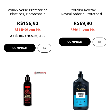
Vonixx Verse Protetor de
Protelim Revitax
Plásticos, Borrachas e
Revitalizador e Protetor de
Motores 1.5L
Plásticos 500ml
R$156,90
R$69,90
R$149,06
com
Pix
R$66,41
com
Pix
2
x de
R$78,45
sem juros