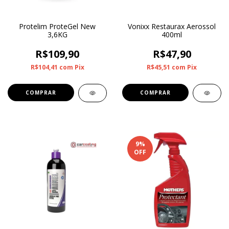
Protelim ProteGel New
Vonixx Restaurax Aerossol
3,6KG
400ml
R$109,90
R$47,90
R$104,41
com
Pix
R$45,51
com
Pix
9
%
OFF