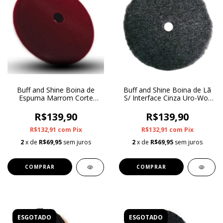
Buff and Shine Boina de
Buff and Shine Boina de Lã
Espuma Marrom Corte
S/ Interface Cinza Uro-Woll
Médio Uro-Tec 6"
6"
R$139,90
R$139,90
R$132,91
com
Pix
R$132,91
com
Pix
2
x de
R$69,95
sem juros
2
x de
R$69,95
sem juros
ESGOTADO
ESGOTADO