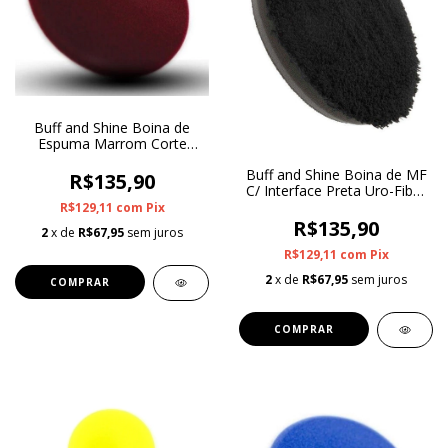
Buff and Shine Boina de
Espuma Marrom Corte
Médio Uro-Tec 5"
Buff and Shine Boina de MF
R$135,90
C/ Interface Preta Uro-Fiber
5"
R$129,11
com
Pix
R$135,90
2
x de
R$67,95
sem juros
R$129,11
com
Pix
2
x de
R$67,95
sem juros