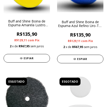
Buff and Shine Boina de
Buff and Shine Boina de
Espuma Amarela Lustro
Espuma Azul Refino Uro-Tec
Uro-Tec 5"
5"
R$135,90
R$135,90
R$129,11
com
Pix
R$129,11
com
Pix
2
x de
R$67,95
sem juros
2
x de
R$67,95
sem juros
ESPIAR
ESPIAR
ESGOTADO
ESGOTADO