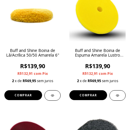
Buff and Shine Boina de
Buff and Shine Boina de
Lã/Acrílica 50/50 Amarela 6"
Espuma Amarela Lustro
Uro-Tec 6"
R$139,90
R$139,90
R$132,91
com
Pix
R$132,91
com
Pix
2
x de
R$69,95
sem juros
2
x de
R$69,95
sem juros