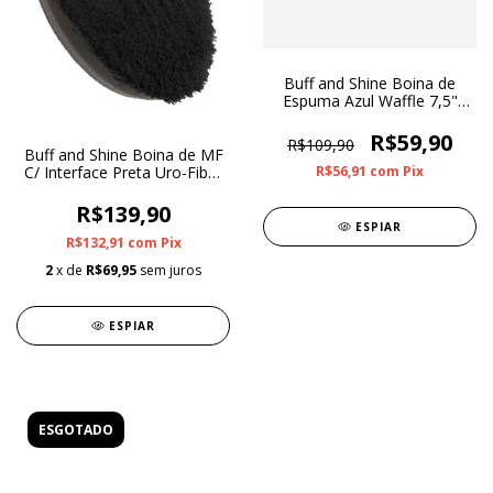
Buff and Shine Boina de
Espuma Azul Waffle 7,5"
com Anel Centralizador
R$59,90
R$109,90
Buff and Shine Boina de MF
R$56,91
com
Pix
C/ Interface Preta Uro-Fiber
6"
R$139,90
ESPIAR
R$132,91
com
Pix
2
x de
R$69,95
sem juros
ESPIAR
ESGOTADO