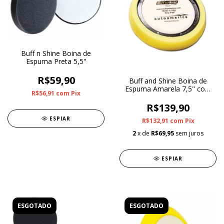
Buff n Shine Boina de
Espuma Preta 5,5"
R$59,90
Buff and Shine Boina de
Espuma Amarela 7,5" com
R$56,91
com
Pix
Anel Centralizador (Refino)
R$139,90
ESPIAR
R$132,91
com
Pix
2
x de
R$69,95
sem juros
ESPIAR
ESGOTADO
ESGOTADO