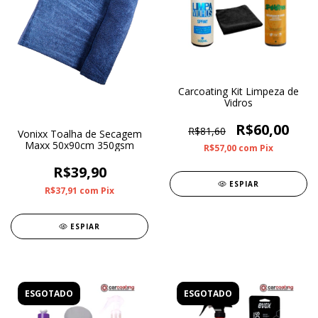
Carcoating Kit Limpeza de
Vidros
R$60,00
R$81,60
Vonixx Toalha de Secagem
Maxx 50x90cm 350gsm
R$57,00
com
Pix
R$39,90
ESPIAR
R$37,91
com
Pix
ESPIAR
ESGOTADO
ESGOTADO