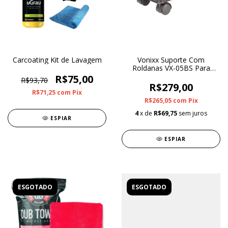
Carcoating Kit de Lavagem
Vonixx Suporte Com
Roldanas VX-05BS Para
Soprador de Ar Térmico Pro
R$75,00
R$93,70
VX-2800W
R$279,00
R$71,25
com
Pix
R$265,05
com
Pix
4
x de
R$69,75
sem juros
ESPIAR
ESPIAR
ESGOTADO
ESGOTADO